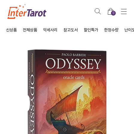
0
신상품
전체상품
악세사리
참고도서
할인특가
한정수량
난이