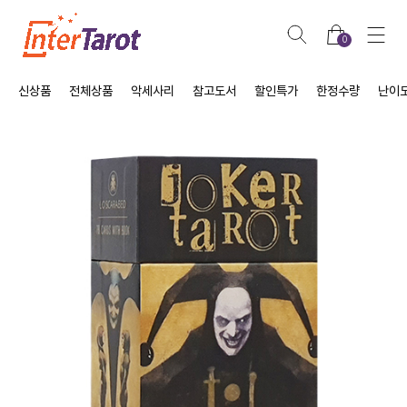
0
신상품
전체상품
악세사리
참고도서
할인특가
한정수량
난이