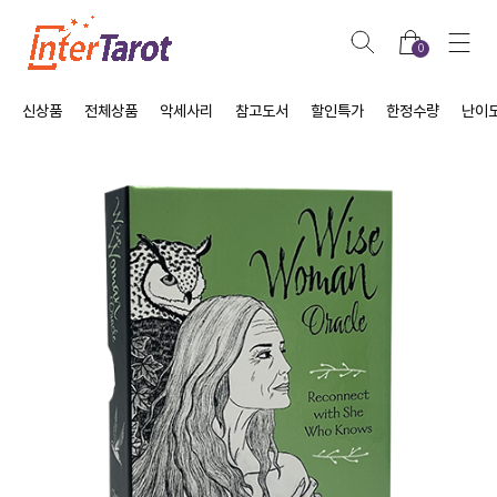
0
신상품
전체상품
악세사리
참고도서
할인특가
한정수량
난이