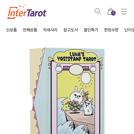
0
신상품
전체상품
악세사리
참고도서
할인특가
한정수량
난이