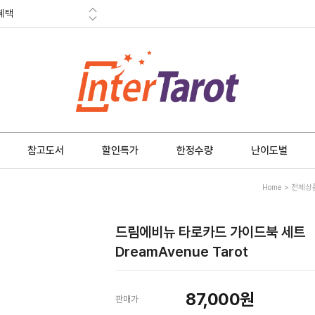
혜택
금 소멸안내
참고도서
할인특가
한정수량
난이도별
Home
>
전체상
드림에비뉴 타로카드 가이드북 세트
DreamAvenue Tarot
87,000원
판매가