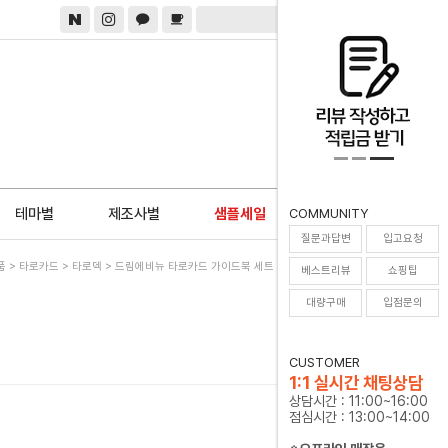
0
테마별
제조사별
샘플세일
COMMUNITY
질문과답변
입고요청
품
>
타로카드
>
타로덱
> 드림에비뉴 타로카드 가이드북 세트 DreamAvenue Tarot
베스트리뷰
쇼핑팁
대량구매
입점문의
CUSTOMER
1:1 실시간 채팅상담
상담시간 : 11:00~16:00
점심시간 : 13:00~14:00