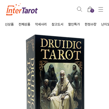
0
신상품
전체상품
악세사리
참고도서
할인특가
한정수량
난이