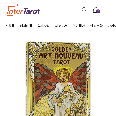
0
신상품
전체상품
악세사리
참고도서
할인특가
한정수량
난이