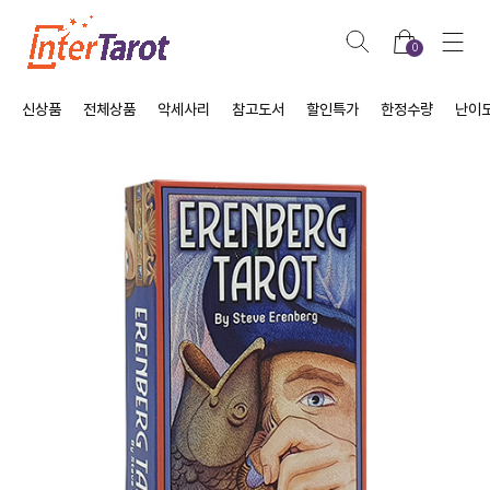
0
신상품
전체상품
악세사리
참고도서
할인특가
한정수량
난이