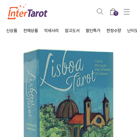
0
신상품
전체상품
악세사리
참고도서
할인특가
한정수량
난이