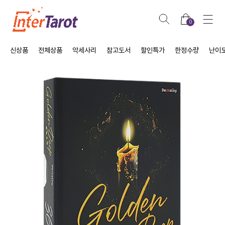
0
신상품
전체상품
악세사리
참고도서
할인특가
한정수량
난이