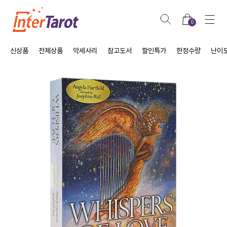
0
신상품
전체상품
악세사리
참고도서
할인특가
한정수량
난이