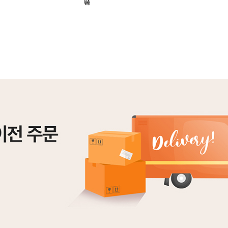
기
니
품