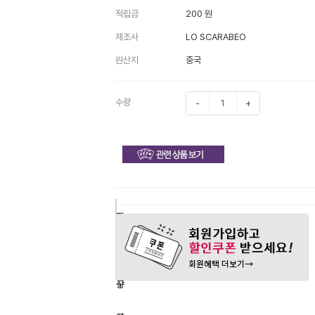
적립금
200 원
제조사
LO SCARABEO
원산지
중국
수량
-
+
구
장
관
매
바
심
하
구
상