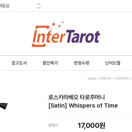
혜택
금 소멸안내
참고도서
할인특가
한정수량
난이도별
Home
>
악세사리
>
타로주머니
로스카라베오 타로주머니
[Satin] Whispers of Time
17,000
원
판매가