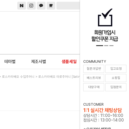
0
테마별
제조사별
샘플세일
COMMUNITY
질문과답변
입고요청
>
로스카라베오 수입주머니
> 로스카라베오 타로주머니 [Satin] Whispers Of Time
베스트리뷰
쇼핑팁
대량구매
입점문의
CUSTOMER
1:1 실시간 채팅상담
상담시간 : 11:00~16:00
점심시간 : 13:00~14:00