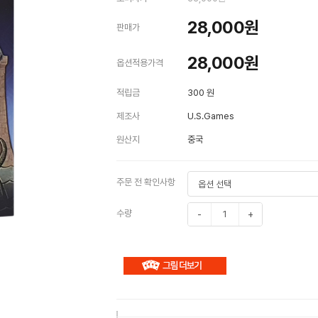
28,000원
판매가
28,000
원
옵션적용가격
적립금
300 원
제조사
U.S.Games
원산지
중국
주문 전 확인사항
수량
-
+