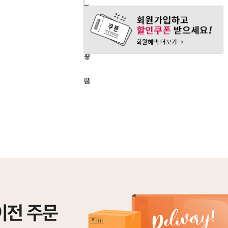
구
장
관
매
바
심
하
구
상
기
니
품