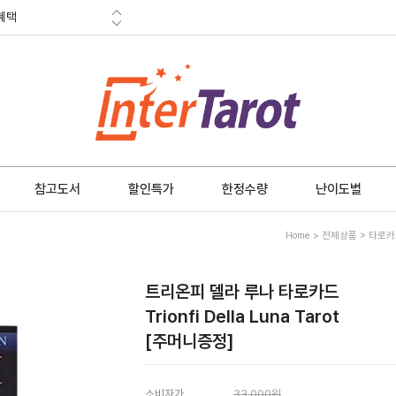
혜택
금 소멸안내
참고도서
할인특가
한정수량
난이도별
Home
>
전체상품
>
타로카
트리온피 델라 루나 타로카드
Trionfi Della Luna Tarot
[주머니증정]
소비자가
33,000원