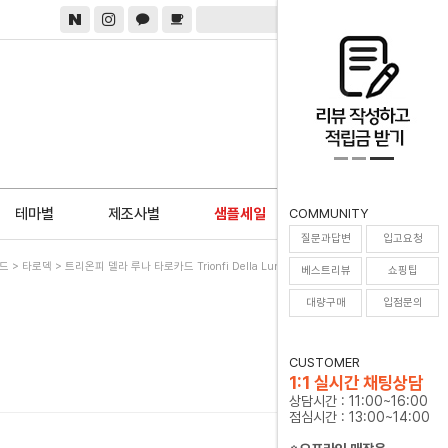
0
테마별
제조사별
샘플세일
COMMUNITY
질문과답변
입고요청
드
>
타로덱
> 트리온피 델라 루나 타로카드 Trionfi Della Luna Tarot [주머니증정]
베스트리뷰
쇼핑팁
대량구매
입점문의
CUSTOMER
1:1 실시간 채팅상담
상담시간 : 11:00~16:00
점심시간 : 13:00~14:00